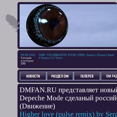
09.08.2026
1986
:
'CELEBRATION TOUR' (1986), Annecy (France) Stade
Сегодня
d`Annecy Le Vieux
в истории
DM
DMFAN.RU представляет новый 
Depeche Mode сделаный росси
(Dвижение)
Higher love (pulse remix) by Se