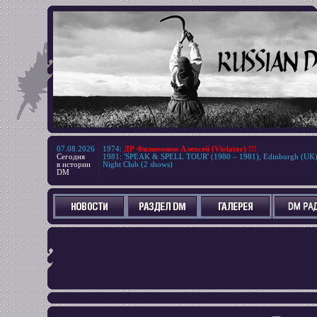
07.08.2026
1974
:
ДР Филимонов Алексей (Violator) !!!
Сегодня
1981
:
'SPEAK & SPELL TOUR' (1980 – 1981), Edinburgh (UK
в истории
Night Club (2 shows)
DM