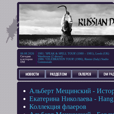
06.08.2026
1981
:
'SPEAK & SPELL TOUR' (1980 – 1981), Leeds (UK)
Сегодня
Warehouse (2 shows)
в истории
1986
:
'CELEBRATION TOUR' (1986), Rimini (Italy) Stadio
DM
Communale
Альберт Мещинский - Ист
Екатерина Николаева - Hang
Коллекция флаеров