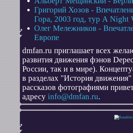
Альберт Мещинский - Берли
Григорий Хозов - Впечатлен
Гора, 2003 год, тур A Night 
Олег Мележников - Впечатл
Европе
dmfan.ru приглашает всех жел
развития движения фэнов Depec
России, так и в мире). Концеп
в разделах "История движения"
рассказов фотографиями привет
адресу
info@dmfan.ru
.