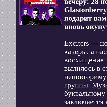
вечеру! 28 н
Glastonberry
подарит вам
вновь окуну
Exciters — н
каверы, а на
восхищение 
вылилось в с
неповториму
группы. Музы
буквальному
заключается 