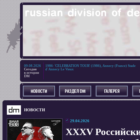
09.08.2026
1986
:
'CELEBRATION TOUR' (1986), Annecy (France) Stade
Сегодня
d`Annecy Le Vieux
в истории
DM
НОВОСТИ
29.04.2026
XXXV Российски